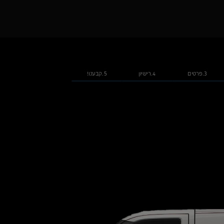
3.פרטים
4.רישיון
5.קבענו!