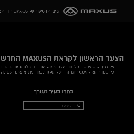
דגמים
הסיפור של MAXUS
שירות
צ
לג לתוכן הראשי
מתי נוח לך שנגיע?
הצעד הראשון לקראת הMAXUS החדש שלך
בחרו תאריך ואז שעה ותאמו לעצמכם התנסות נהיגה
איזה כיף שיש אפשרות לבחור איפה נפגוש אותך ומתי להתנסות נהיגה בMAX
א
ב
ג
ד
ה
ו
ש
כל שנותר הוא להיכנס ליומן הדיגיטלי שלנו ולבחור מתי מתאים לכם להי
העלו תמונת רישיון קדמית
בחרו בעיר מגורך
שימו לב! כתבו כאן את הכתובת ממנה אתם רוצים שנאסוף
אתכם
אני מאשר/ת את פרטי רישיון הנהיגה