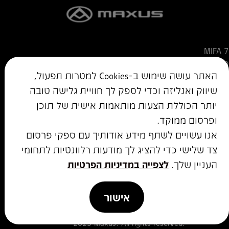
MIFA 7
MIFA 9
האתר עושה שימוש ב-Cookies למטרות תפעול,
הסיפור של MAXUS
שיווק ואנליזה וכדי לספק לך חוויית גלישה טובה
צור קשר
לדף הבית
יותר הכוללת הצעות מותאמות אישית של תוכן
ופרסום ממוקד.
אנו עשויים לשתף מידע אודותיך עם ספקי פרסום
שם היבואן- אוטו חן בע"מ
צד שלישי כדי להציג לך מודעות רלוונטיות לתחומי
תנאי שימוש באתר
מדיניות הפרטיות
העניין שלך.
לצפייה במדיניות הפרטיות
הצהרת נגישות
תקנון מבצעים
אישור
2025 Maxus. All rights reserved.