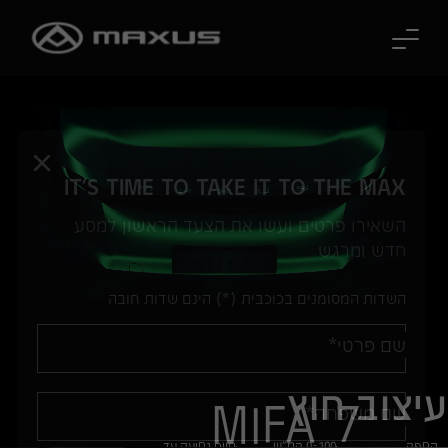
לג לתוכן הראשי
IT'S TIME TO TAKE IT TO THE MAX
השאירו פרטים ועשו את הצעד הראשון למסע
חדש ומרגש
השדות המסומנים בכוכבית (*) הינם שדות חובה
שם פרטי*
עיצוב חוץ
MIFA 7
שם משפחה*
הספק
0-100 קמ"ש
טווח נסיעה עד