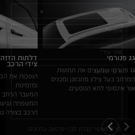
486
8.7
245
טלפון*
כ”ס
שניות
ק"מ
אימייל*
בחר עיר*
גג פנורמי
דלתות הזזה 
צידי הרכב
גג פנורמי שמעצים את תחושת
פרטי הודעה
הופכות את הכנ
המרחב בעל צילון מתכוונן ומכניס
ומזמינות
אור אינסופי לתא הנוסעים.
המעבר הרחב 
המשפחה נגישו
הרכב בצורה נו
הריני מאשר קבלת דברי פרסום, עדכונים