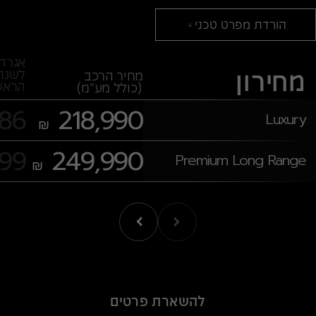
הורדת מפרט טכני
אגרת 
מחירון
לשנה
מחיר הרכב
הראש
(כולל מע״מ)
786
218,990
Luxury
₪
899
249,990
Premium Long Range
₪
להשארת פרטים