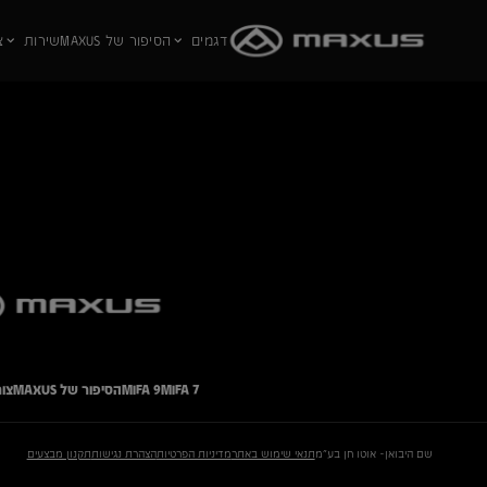
דגמים
הסיפור של MAXUS
שירות
צ
לג לתוכן הראשי
MIFA 7
MIFA 9
הסיפור של MAXUS
צו
שם היבואן- אוטו חן בע"מ
תנאי שימוש באתר
מדיניות הפרטיות
הצהרת נגישות
תקנון מבצעים