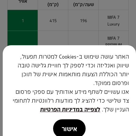
אוויר
שעה/ק"מ)
(ק"מ)
MIFA 7
1
415
196
Luxury
MIFA 7
PREMIUM
1
486
199
LONG
האתר עושה שימוש ב-Cookies למטרות תפעול,
RANGE
שיווק ואנליזה וכדי לספק לך חוויית גלישה טובה
דרגת זיהום אוויר לרכב**
יותר הכוללת הצעות מותאמות אישית של תוכן
ופרסום ממוקד.
4
5
6
7
8
9
10
11
12
13
14
15
זיהום מרבי
אנו עשויים לשתף מידע אודותיך עם ספקי פרסום
1
2
3
זיהום מזערי
צד שלישי כדי להציג לך מודעות רלוונטיות לתחומי
*על פי נתוני יצרן, בתנאי ניסוי ומעבדה תקן 715/2007EC
העניין שלך.
לצפייה במדיניות הפרטיות
**המדד מחושב לפי תקנות אוויר נקי (גילוי נתוני זיהום אוויר מרכב מנועי
בפרסומת), התשסע"ט 2009
אישור