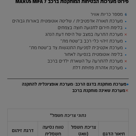
פירוט מערכות הבטיחות המותקנות ברכב MAXUS MIFA 7
מספר כריות אוויר
6
מערכת תאורה אדפטיבית / שליטה אוטומטית באורות גבוהים
●
בלימת חירום לתנועה חוצה בצמתים
●
מערכת התרעה במצב של היסח דעת הנהג
✕
מערכת זיהוי כלי רכב ב"שטח מת"
●
מערכת אקטיבית למניעת התנגשות צד ב"שטח מת"
●
בלימה אוטומטית בנסיעה לאחור
●
מערכת להתרעה על השארת ילדים ברכב
✕
מערכת אזהרת פתיחת דלת
●
●
מערכת מותקנת בדגם הרכב
○
מערכת אופציונלית להתקנה
✕
מערכת שאינה מותקנת ברכב
נתוני צריכת חשמל*
צריכת חשמל
טווח נסיעה
דרגת זיהום
תיאור הדגם
(וואט
חשמלית